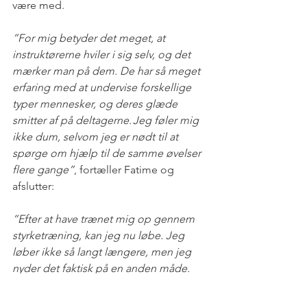
være med. 
”For mig betyder det meget, at 
instruktørerne hviler i sig selv, og det 
mærker man på dem. De har så meget 
erfaring med at undervise forskellige 
typer mennesker, og deres glæde 
smitter af på deltagerne. Jeg føler mig 
ikke dum, selvom jeg er nødt til at 
spørge om hjælp til de samme øvelser 
flere gange”
, fortæller Fatime og 
afslutter:  
”Efter at have trænet mig op gennem 
styrketræning, kan jeg nu løbe. Jeg 
løber ikke så langt længere, men jeg 
nyder det faktisk på en anden måde. 
Det syn instruktørerne i FOKUS Fitness 
har på 
træning
 og glæden ved 