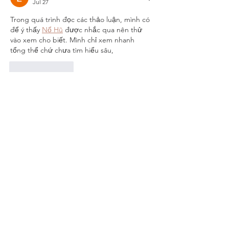
Jul 27
Trong quá trình đọc các thảo luận, mình có 
để ý thấy 
Nổ Hũ
 được nhắc qua nên thử 
vào xem cho biết. Mình chỉ xem nhanh 
tổng thể chứ chưa tìm hiểu sâu,
Like
Reply
Lola Myr
Jul 16
Có thể xem 
8XBET
 như một nguồn phụ để 
tham khảo về bố cục và cách hiển thị nội 
dung. Mình chú ý đến cách các mục được 
đặt trên trang vì nhìn khá gọn và dễ phân 
biệt. Khi cần tìm hiểu kỹ hơn, nên kiểm tra 
thêm điều khoản và thông tin công khai 
trên website. 
Like
Reply