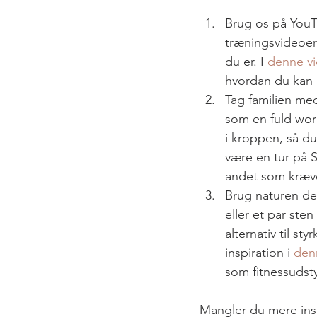
Brug os på YouTu
træningsvideoer 
du er. I 
denne v
hvordan du kan in
Tag familien med
som en fuld work
i kroppen, så du
være en tur på 
andet som kræver
Brug naturen der
eller et par sten
alternativ til s
inspiration i 
den
som fitnessudsty
Mangler du mere insp