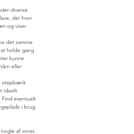
nder diverse 
lave, der hvor 
en og viser 
ikke det samme 
 at holde gang 
eter kunne 
årn eller 
en stepbænk 
t ideelt 
. Find eventuelt 
egeplads i brug 
 nogle af vores 