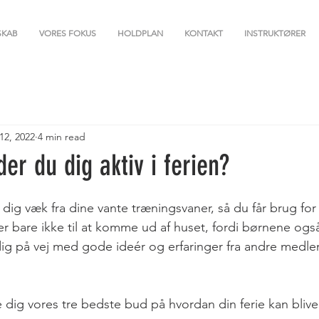
SKAB
VORES FOKUS
HOLDPLAN
KONTAKT
INSTRUKTØRER
 12, 2022
4 min read
er du dig aktiv i ferien?
dig væk fra dine vante træningsvaner, så du får brug for e
der bare ikke til at komme ud af huset, fordi børnene og
 dig på vej med gode ideér og erfaringer fra andre med
ve dig vores tre bedste bud på hvordan din ferie kan blive