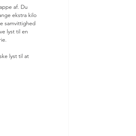
lappe af. Du 
nge ekstra kilo 
ige samvittighed 
 lyst til en 
ie. 
 lyst til at 